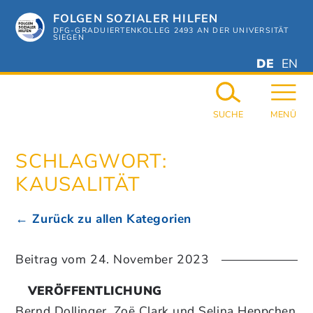
Zum
FOLGEN SOZIALER HILFEN
Hauptinhalt
springen
DFG-GRADUIERTENKOLLEG 2493 AN DER UNIVERSITÄT
SIEGEN
DEUTSC
ENGL
DE
EN
GERMAN
ENGL
SUCHE
MENÜ
SCHLAGWORT:
KAUSALITÄT
← Zurück zu allen Kategorien
Beitrag vom
24. November 2023
VERÖFFENTLICHUNG
Bernd Dollinger, Zoë Clark und Selina Heppchen