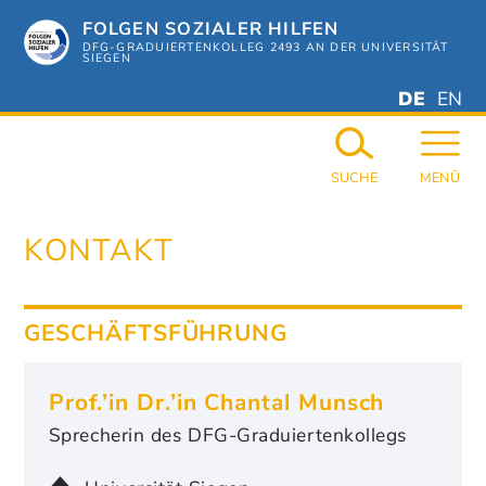
Zum
FOLGEN SOZIALER HILFEN
Hauptinhalt
springen
DFG-GRADUIERTENKOLLEG 2493 AN DER UNIVERSITÄT
SIEGEN
DEUTSC
ENGL
DE
EN
GERMAN
ENGL
SUCHE
MENÜ
KONTAKT
GESCHÄFTSFÜHRUNG
Prof.’in Dr.’in Chantal Munsch
Sprecherin des DFG-Graduiertenkollegs