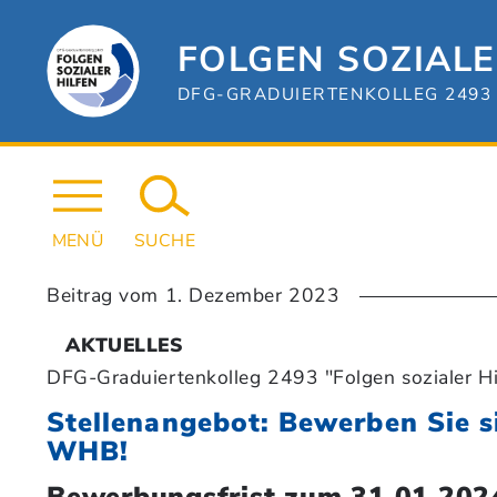
Zum
Hauptinhalt
springen
FOLGEN SOZIALE
DFG-GRADUIERTENKOLLEG 2493 
MENÜ
SUCHE
Beitrag vom
1. Dezember 2023
AKTUELLES
DFG-Graduiertenkolleg 2493 "Folgen sozialer Hi
Stellenangebot: Bewerben Sie s
WHB!
Bewerbungsfrist zum 31.01.202