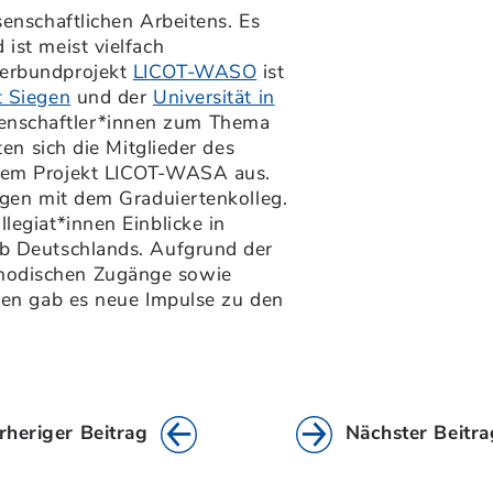
senschaftlichen Arbeitens. Es
ist meist vielfach
Verbundprojekt
LICOT-WASO
ist
t Siegen
und der
Universität in
enschaftler*innen zum Thema
ten sich die Mitglieder des
 dem Projekt LICOT-WASA aus.
ngen mit dem Graduiertenkolleg.
legiat*innen Einblicke in
lb Deutschlands. Aufgrund der
hodischen Zugänge sowie
iten gab es neue Impulse zu den
rheriger Beitrag
Nächster Beitra