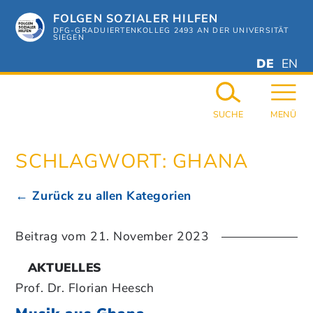
Zum
FOLGEN SOZIALER HILFEN
Hauptinhalt
springen
DFG-GRADUIERTENKOLLEG 2493 AN DER UNIVERSITÄT
SIEGEN
DEUTSC
ENGL
DE
EN
GERMAN
ENGL
SUCHE
MENÜ
SCHLAGWORT:
GHANA
← Zurück zu allen Kategorien
Beitrag vom
21. November 2023
AKTUELLES
Prof. Dr. Florian Heesch