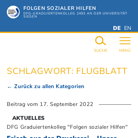
Zum
FOLGEN SOZIALER HILFEN
Hauptinhalt
springen
DFG-GRADUIERTENKOLLEG 2493 AN DER UNIVERSITÄT
SIEGEN
DEUTSC
ENGL
DE
EN
GERMAN
ENGL
SUCHE
MENÜ
SCHLAGWORT:
FLUGBLATT
← Zurück zu allen Kategorien
Beitrag vom
17. September 2022
AKTUELLES
DFG Graduiertenkolleg "Folgen sozialer Hilfen"