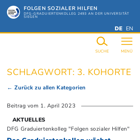
Zum
FOLGEN SOZIALER HILFEN
Hauptinhalt
springen
DFG-GRADUIERTENKOLLEG 2493 AN DER UNIVERSITÄT
SIEGEN
DEUTSC
ENGL
DE
EN
GERMAN
ENGL
SUCHE
MENÜ
SCHLAGWORT:
3. KOHORTE
← Zurück zu allen Kategorien
Beitrag vom
1. April 2023
AKTUELLES
DFG Graduiertenkolleg "Folgen sozialer Hilfen"