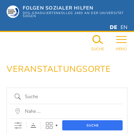
Zum
FOLGEN SOZIALER HILFEN
Hauptinhalt
springen
DFG-GRADUIERTENKOLLEG 2493 AN DER UNIVERSITÄT
SIEGEN
DEUTSC
ENGL
DE
EN
GERMAN
ENGL
SUCHE
MENÜ
VERANSTALTUNGSORTE
Suche
Nahe ...
SUCHE