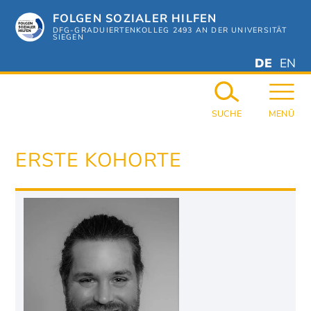
Zum
FOLGEN SOZIALER HILFEN
Hauptinhalt
springen
DFG-GRADUIERTENKOLLEG 2493 AN DER UNIVERSITÄT
SIEGEN
DEUTSC
ENGL
DE
EN
GERMAN
ENGL
SUCHE
MENÜ
ERSTE KOHORTE