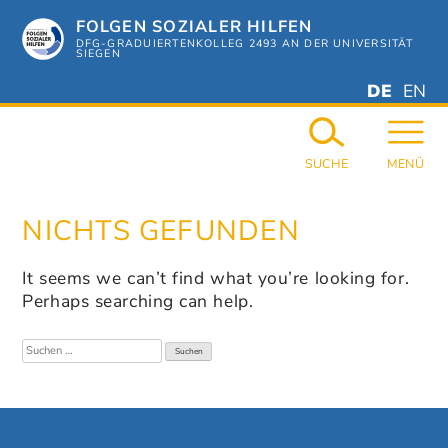
Zum
FOLGEN SOZIALER HILFEN
Hauptinhalt
springen
DFG-GRADUIERTENKOLLEG 2493 AN DER UNIVERSITÄT
SIEGEN
DEUTSC
ENGL
DE
EN
GERMAN
ENGL
SUCHE
MENÜ
NICHTS GEFUNDEN
It seems we can’t find what you’re looking for.
Perhaps searching can help.
Suchen
nach: