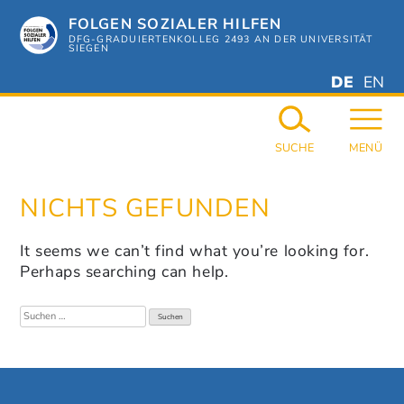
Zum
FOLGEN SOZIALER HILFEN
Hauptinhalt
springen
DFG-GRADUIERTENKOLLEG 2493 AN DER UNIVERSITÄT
SIEGEN
DEUTSC
ENGL
DE
EN
GERMAN
ENGL
SUCHE
MENÜ
NICHTS GEFUNDEN
It seems we can’t find what you’re looking for.
Perhaps searching can help.
Suchen
nach: