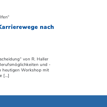
lfen“
 Karrierewege nach
cheidung“ von R. Haller
Berufsmöglichkeiten und -
m heutigen Workshop mit
e […]