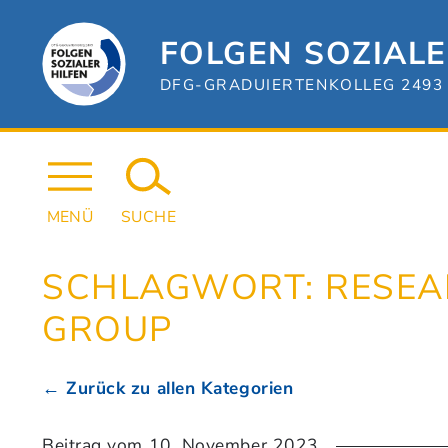
Zum
Hauptinhalt
springen
FOLGEN SOZIALE
DFG-GRADUIERTENKOLLEG 2493 
MENÜ
SUCHE
SCHLAGWORT:
RESEA
GROUP
← Zurück zu allen Kategorien
Beitrag vom
10. November 2023