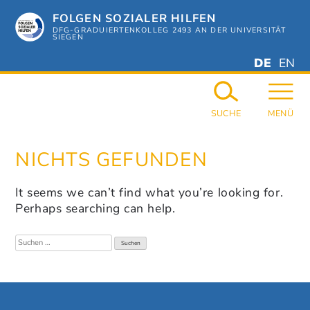
Zum
FOLGEN SOZIALER HILFEN
Hauptinhalt
springen
DFG-GRADUIERTENKOLLEG 2493 AN DER UNIVERSITÄT
SIEGEN
DEUTSC
ENGL
DE
EN
GERMAN
ENGL
SUCHE
MENÜ
NICHTS GEFUNDEN
It seems we can’t find what you’re looking for.
Perhaps searching can help.
Suchen
nach: