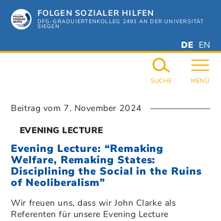
Zum
FOLGEN SOZIALER HILFEN
Hauptinhalt
springen
DFG-GRADUIERTENKOLLEG 2493 AN DER UNIVERSITÄT
SIEGEN
DEUTSC
ENGL
DE
EN
GERMAN
ENGL
SUCHE
MENÜ
Beitrag vom
7. November 2024
EVENING LECTURE
Evening Lecture: “Remaking
Welfare, Remaking States:
Disciplining the Social in the Ruins
of Neoliberalism”
Wir freuen uns, dass wir John Clarke als
Referenten für unsere Evening Lecture