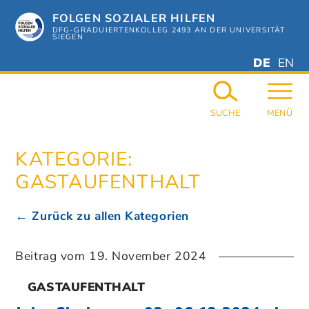
Zum
FOLGEN SOZIALER HILFEN
Hauptinhalt
springen
DFG-GRADUIERTENKOLLEG 2493 AN DER UNIVERSITÄT
SIEGEN
DEUTSC
ENGL
DE
EN
GERMAN
ENGL
SUCHE
MENÜ
KATEGORIE:
GASTAUFENTHALT
← Zurück zu allen Kategorien
Beitrag vom
19. November 2024
GASTAUFENTHALT